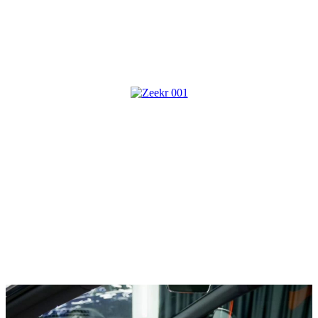
Руль
left
Пробег
39 km
Двигатель
100 kWh Electro AT (400.0 кВт) 4WD
Коробка
automatic
Назад к списку
+7 (812) 643-43-51
info@grandeauto.ru
г. Санкт-Петербург, Выборгская наб., 55 корпус 3
мы в Telegram
мы на Avito
мы на Авто.ру
ООО «ГрандТехСтрой» г. Санкт-Петербург, Выборгская наб.,
55 корпус 3
Тел.: +7-812-643-43-51
ОГРН 1135190002200 ИНН 5190017658
Grand Auto © 2026
Политика конфиденциальности