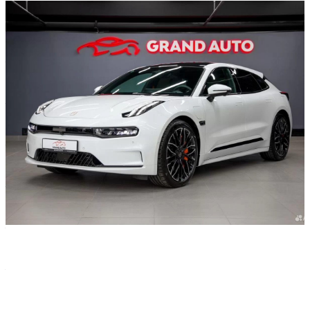
Характеристики
Марка
—
Zeekr
Модель
—
001
Год выпуска
—
2022
Цвет кузова
—
white
Тип кузова
—
Лифтбек
Тип двигателя
—
electric
Все характеристики