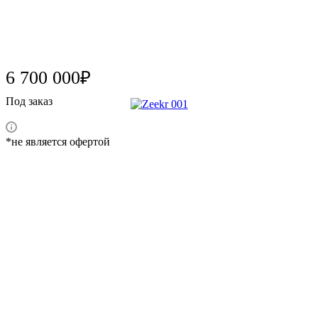
6 700 000₽
Под заказ
*не является офертой
Характеристики
Марка
Zeekr
Модель
001
Год выпуска
2022
Цвет кузова
white
Тип кузова
Лифтбек
Тип двигателя
electric
Мощность, л.с.
544
Количество дверей
5