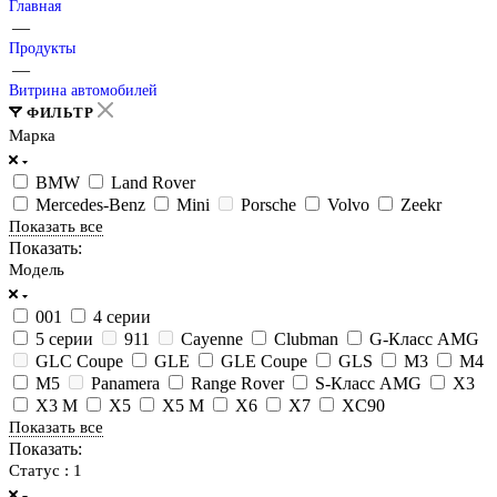
Главная
—
Продукты
—
Витрина автомобилей
ФИЛЬТР
Марка
BMW
Land Rover
Mercedes-Benz
Mini
Porsche
Volvo
Zeekr
Показать все
Показать:
Модель
001
4 серии
5 серии
911
Cayenne
Clubman
G-Класс AMG
GLC Coupe
GLE
GLE Coupe
GLS
M3
M4
M5
Panamera
Range Rover
S-Класс AMG
X3
X3 M
X5
X5 M
X6
X7
XC90
Показать все
Показать:
Статус
: 1